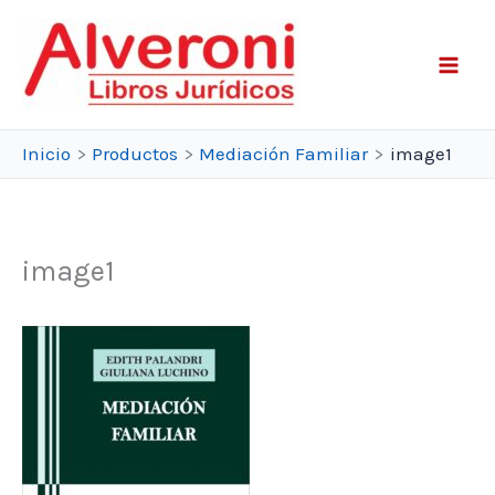
Ir
al
contenido
Inicio
Productos
Mediación Familiar
image1
image1