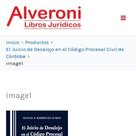
Ir
al
contenido
Inicio
Productos
El Juicio de Desalojo en el Código Procesal Civil de
Córdoba
image1
image1