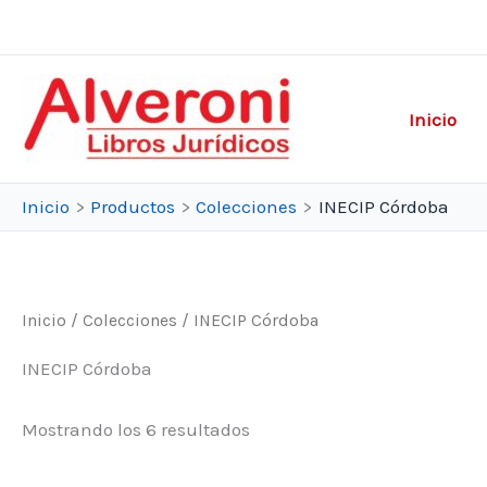
Ir
al
contenido
Inicio
Inicio
Productos
Colecciones
INECIP Córdoba
Inicio
/
Colecciones
/ INECIP Córdoba
INECIP Córdoba
Ordenado
Mostrando los 6 resultados
por
popularidad