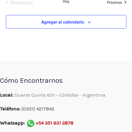
Eventos
Anteriores
Hoy
Event
Próximos
Agregar al calendario
Cómo Encontrarnos
Local:
Duarte Quirós 631 - Córdoba - Argentina
Teléfono:
(0351) 4217842
Whatsapp:
+54 351 631 2878