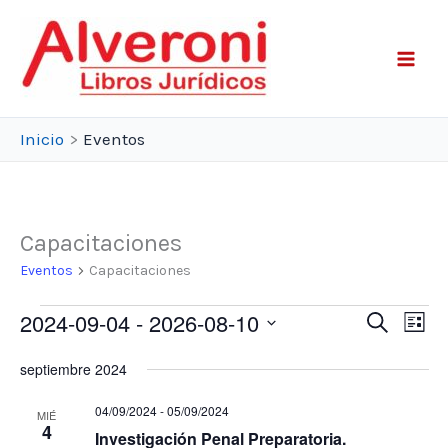
Ir
al
contenido
Inicio
Eventos
Capacitaciones
Eventos
Capacitaciones
2024-09-04
 - 
2026-08-10
Eventos
Eventos
Buscar
Eve
Lista
Search
List
Select
septiembre 2024
and
de
date.
Views
Navi
04/09/2024
-
05/09/2024
MIÉ
4
Navigatio
Investigación Penal Preparatoria.