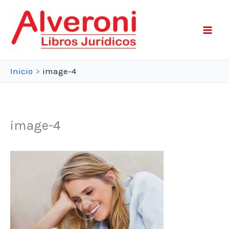
Ir
al
contenido
Inicio
image-4
image-4