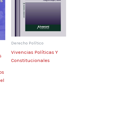
Derecho Político
Vivencias Políticas Y
s
Constitucionales
os
el