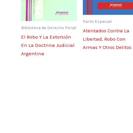
Portación
Armas de guerra
Tenencia
Parte Especial
Portación
Biblioteca de Derecho Penal
Atentados Contra La
Tenencia autorizada y portación no autorizad
El Robo Y La Extorsión
Libertad, Robo Con
Atenuantes específicas
En La Doctrina Judicial
Armas Y Otros Delitos
Acopio de armas. Acopio de municiones. Tene
Argentina
instrumental para fabricar armas
Fabricación de armas
Entrega de armas
Agravantes de la entrega
Omisiones punibles en la fabricación de arma
numeración. Adulteración
Vigencia de la tenencia de armas de uso civil
Destrucción de las armas
Conclusiones