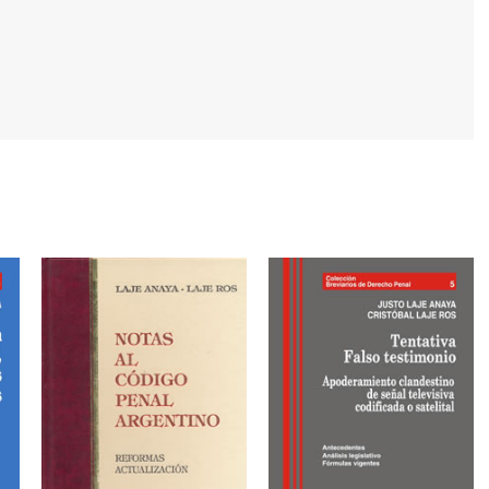
ados
a,
rmas.