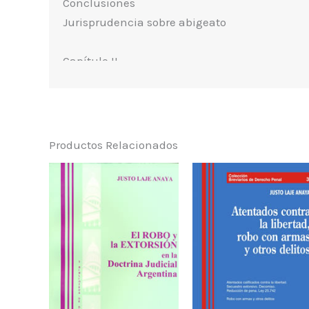
Conclusiones
Jurisprudencia sobre abigeato
Capítulo II
El nuevo art. 189 bis del Código Penal.
Tenencia, portación y demás delitos relacion
con armas. Ley Nº 25.886
Productos Relacionados
Ley Nº 25.886
El nuevo art. 189 bis del Código Penal. Tenenci
portación y demás delitos relacionados con a
Ley Nº 25.886
Bien protegido
Armas de uso civil
Tenencia