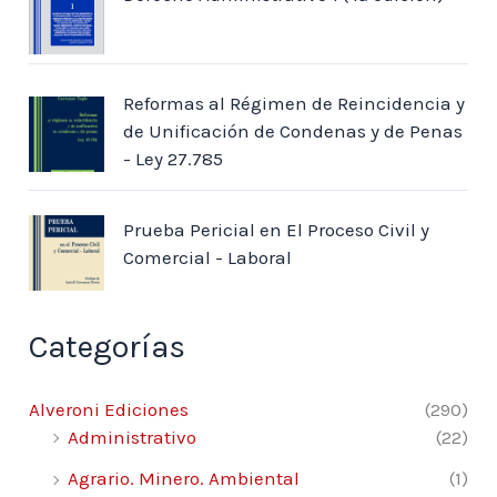
CITADA)
I.Obras de metodología general
II.Obras jurídicas
Reformas al Régimen de Reincidencia y
III.Obras de filosofía y generales
de Unificación de Condenas y de Penas
IV.Obras de deontología del derecho
- Ley 27.785
Índice analítico
Prueba Pericial en El Proceso Civil y
Índice onomástico
Comercial - Laboral
Categorías
Alveroni Ediciones
(290)
Administrativo
(22)
Agrario. Minero. Ambiental
(1)