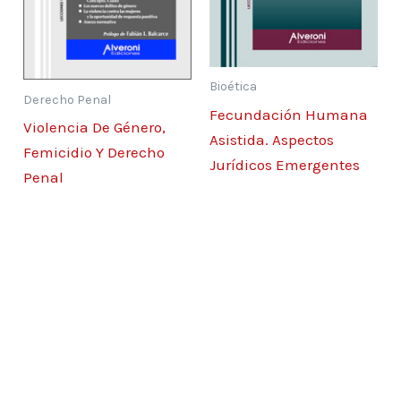
CAPÍTULO 5. LA RELACIÓN MORAL ABOGADO-
CLIENTE
I.La estructura del acto moral jurídico
Bioética
profesional
Derecho Penal
Fecundación Humana
Violencia De Género,
Asistida. Aspectos
CAPÍTULO 6. LA PROSPECTIVA DEL EJERCICIO
Femicidio Y Derecho
Jurídicos Emergentes
ABOGADIL
Penal
I.Aportes para la enseñanza universitaria
de la ética de la abogacía
a)Rol de los colegios profesionales
b)Rol de las facultades de Derecho y la
profesión
de abogado
c)La provincia de Córdoba en particular
CAPÍTULO 7. DECÁLOGOS DE LA ÉTICA