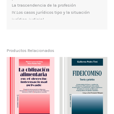
La trascendencia de la profesión
IV.Los casos jurídicos tipo y la situación
jurídico-judicial
CAPÍTULO 2. ESTADO ACTUAL DE LOS
ABOGADOS
EN EL EJERCICIO PROFESIONAL
Productos Relacionados
I.Acerca del oficio de jurista
a)El ejercicio profesional y la aceptación
de las causas
b)La mirada social y académica de la ética
profesional
CAPÍTULO 3. LA REALIZACIÓN PROFESIONAL
DEL ABOGADO
I.Ámbito profesional y personal del abogado