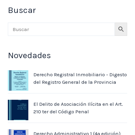
PROFESIONAL
Buscar
San Ivo
Couture, E.
Martínez Val, J. M.
Torres Bas, E.
Ossorio, A.
Novedades
Silgueira, H. J.
Barbosa, R.
Martínez Val, J. M.
Derecho Registral Inmobiliario - Digesto
San Alfonso María de Ligorio
del Registro General de la Provincia
Carrara, F.
Granda da Silva Martins, I.
El Delito de Asociación Ilícita en el Art.
Vigo, R.
210 ter del Código Penal
CAPÍTULO 8. CONCLUSIONES GENERALES
BIBLIOGRAFÍA CONSULTADA (CITADA Y NO
Derecho Administrativo 1 (4ª edición)