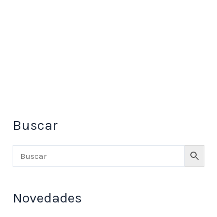
Sección 6ª : Nulidad de los actos procesales.
Arts. 76 al 78 52
Capítulo II: Comparecencia
Sección 1ª: Disposiciones generales. Arts. 79
al 100 53
Sección 2ª: Beneficio de litigar sin gastos.
Arts. 101 al 109 59
Buscar
Sección 3ª: Rebeldía. Arts. 110 al 116 61
Capítulo III: Resoluciones judiciales
Sección 1ª: Clases y formas. Arts. 117 al 129 62
Novedades