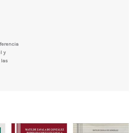
eferencia
l y
 las
iones19
probatoria 22
alidad
dicial