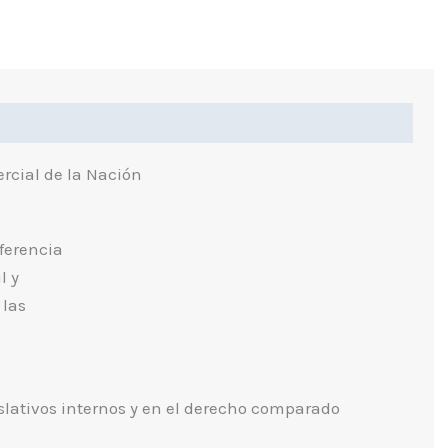
ndice
ercial de la Nación
eferencia
l y
 las
slativos internos y en el derecho comparado