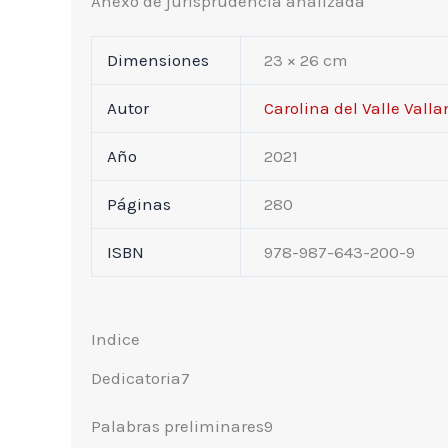
Anexo de jurisprudencia analizada
Dimensiones
23 × 26 cm
Autor
Carolina del Valle Valla
Año
2021
Páginas
280
ISBN
978-987-643-200-9
Indice
Dedicatoria7
Palabras preliminares9