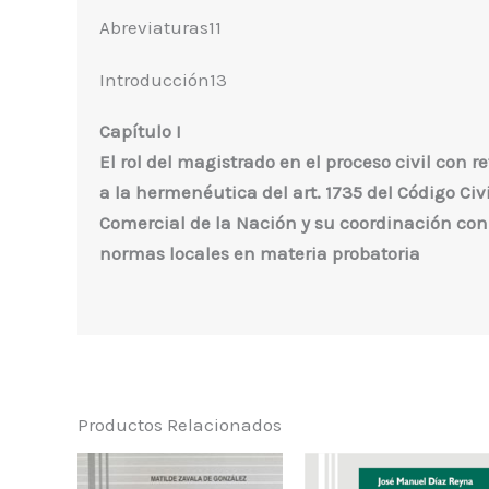
Abreviaturas11
Introducción13
Capítulo I
El rol del magistrado en el proceso civil con r
a la hermenéutica del art. 1735 del Código Civi
Comercial de la Nación y su coordinación con
normas locales en materia probatoria
La carga de prueba. Breves considerac
Una moneda y dos caras20
Reseña sobre la evolución de la carga 
El rol del juez como moderador de la re
Productos Relacionados
procesal en función del principio de tutela ju
efectiva24