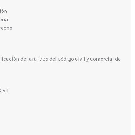
sión
oria
erecho
icación del art. 1735 del Código Civil y Comercial de
ivil