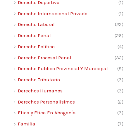
a. Elementos esenciales de la parte
Derecho Deportivo
(1)
resolutiva del
Derecho Internacional Privado
(1)
pronunciamiento 168
Derecho Laboral
(22)
i) Costas: aspectos rechazados de la acción
169
Derecho Penal
(26)
ii) Costas: generadas por citadas en garantía
Derecho Político
(4)
y ante litis consorcio pasivo 175
Derecho Procesal Penal
(32)
iii) Costas sobre cada acción 178
iv) Costas al recurrente vencido 180
Derecho Publico Provincial Y Municipal
(8)
v) Intereses 181
Derecho Tributario
(3)
vi) Entrega certificación de servicios 185
Derechos Humanos
(3)
b. Cosa juzgada 187
V. La causal sustancial: inobservancia o
Derechos Personalísimos
(2)
errónea aplicación
Etica y Etica En Abogacía
(3)
de la ley 191
Familia
(7)
1. Normas sustanciales adjetivas; normas