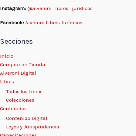
Comercial Finanzas S.A.? 299
Instagram:
@alveroni_libros_juridicos
ii.b) Excepciones a la restricción del control
de constitucionalidad de oficio 301
Facebook:
Alveroni Libros Jurídicos
- El remedio de la inaplicabilidad de la ley
301
Secciones
- La regla de la clara equivocación 306
- Materia penal 307
Inicio
iii) Nuestra opinión 308
Comprar en Tienda
j. Procede en caso concreto 313
Alveroni Digital
i) El término caso en la acción declarativa
Libros
314
Todos los Libros
k. Objeto 316
Colecciones
l. Tiene efectos decisorios, en principio, no
Contenidos
derogatorios 316
Contenido Digital
m. Está sujeto a control supra nacional:
Leyes y Jurisprudencia
responsabilidad
Capacitaciones