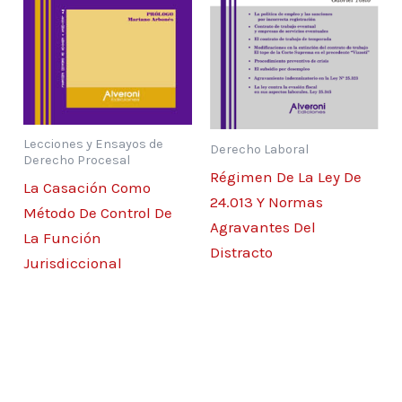
4. Constitución de domicilio 68
VI. Requisitos de pertinencia de los recursos:
fundamentación 69
VII. Juicio de admisibilidad de los recursos 80
Órganos competentes en el doble control
formal 80
Lecciones y Ensayos de
Derecho Laboral
VIII. Efectos. Habilitación de la ejecutoria 82
Derecho Procesal
Régimen De La Ley De
IX. Nulidad en el trámite recursivo 89
La Casación Como
24.013 Y Normas
X. Recusación 89
Método De Control De
Agravantes Del
XI. Bibliografía. 91
La Función
Distracto
Jurisdiccional
Capítulo segundo
Recurso de casación laboral