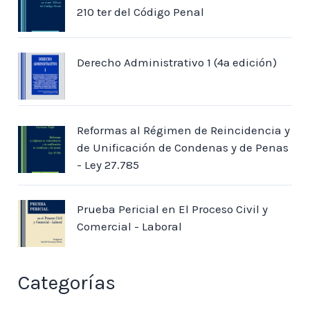
III. Momento crítico 113
210 ter del Código Penal
1. Un criterio ordenador. Su utilidad y
finalidad 113
Derecho Administrativo 1 (4ª edición)
IV. La causal formal 123
1. La congruencia del pronunciamiento 126
a. La correlación entre lo reclamado y lo
decidido 126
Reformas al Régimen de Reincidencia y
b. La defensa en juicio 129
de Unificación de Condenas y de Penas
c. Las condiciones del pronunciamiento ultra
- Ley 27.785
petita
en materia laboral 130
Prueba Pericial en El Proceso Civil y
d. Tipos de incongruencias 135
Comercial - Laboral
e. Principio de congruencia en materia
impugnativa 136
2. La prueba considerada por el decisorio 137
Categorías
3. La exigencia de motivación o