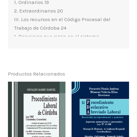
1. Ordinarios 19
2. Extraordinarios 20
III. Los recursos en el Código Procesal del
Trabajo de Córdoba 24
1. Principios que rigen en el sistema
impugnativo general 24
a. Unicidad 24
b. Formalidad 25
c. Consumación 28
Productos Relacionados
d. Dispositivo 30
e. Taxatividad 34
f. Iura novit curia en el contexto recursivo
extraordinario 36
g. Prohibición de reformatio in peius 38
IV. Requisitos de admisibilidad de los
recursos 39