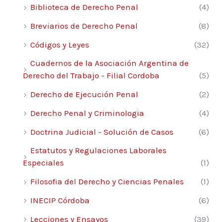
Por Sofía Andrea Keselman,
Biblioteca de Derecho Penal
(4)
Verónica Marcellino y Gabriel Tosto
Breviarios de Derecho Penal
(8)
I. Control de constitucionalidad 266
Códigos y Leyes
(32)
1. Control de constitucionalidad en
Argentina. Sistema 266
Cuadernos de la Asociación Argentina de
2. Fundamentos normativos 275
Derecho del Trabajo - Filial Cordoba
(5)
3. Características 275
Derecho de Ejecución Penal
(2)
a. Difuso 276
Derecho Penal y Criminologia
(4)
i) ¿Es vinculante la jurisprudencia
constitucional de la CSJN? 277
Doctrina Judicial - Solución de Casos
(6)
b. Técnico 286
Estatutos y Regulaciones Laborales
c. Permanente 287
Especiales
(1)
d. Reparador 287
Filosofia del Derecho y Ciencias Penales
(1)
e. Se ejerce por vía directa (acción) o vía
indirecta
INECIP Córdoba
(6)
(defensa-excepción-recurso) 289
Lecciones y Ensayos
(39)