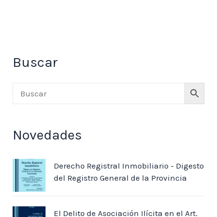
Una metodología de impugnación
Por Gabriel Tosto
I. Introducción 96
1. Cuestiones preliminares. Límites del
Buscar
presente capítulo 96
2. El proceso de impugnación procesal
extraordinaria
Una metodología de impugnación en
materia laboral 102
Novedades
II. Momento analítico 103
1. El sustrato del proceso impugnativo
Derecho Registral Inmobiliario - Digesto
especial 103
del Registro General de la Provincia
2. Escrito de demanda y su contestación 106
3. Las pruebas 107
4. La sentencia 109
El Delito de Asociación Ilícita en el Art.