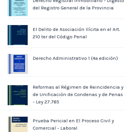
Derecho Registral Inmobiliario - Digesto
del Registro General de la Provincia
Capítulo V
Principios y reglas de la actividad probatoria
El Delito de Asociación Ilícita en el Art.
210 ter del Código Penal
5.1. Principios generales que informan la
actividad probatoria 81
Derecho Administrativo 1 (4ª edición)
5.1.1. Las perspectivas del principio de
libertad probatoria 81
5.1.2. Principio de adquisición procesal 83
5.1.3. Principio de igualdad o contradicción
Reformas al Régimen de Reincidencia y
84
de Unificación de Condenas y de Penas
5.1.4. Principio de inmediación 85
- Ley 27.785
5.1.5. Principio de buena fe y lealtad procesal
85
Prueba Pericial en El Proceso Civil y
5.1.6. Principio de unidad de la prueba 86
Comercial - Laboral