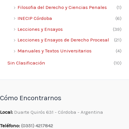
9.1. Concepto de medio 183
Filosofia del Derecho y Ciencias Penales
(1)
9.2. El justo punto de las formas 184
INECIP Córdoba
(6)
9.3. Los medios regulados 186
9.4. Los medios no regulados 186
Lecciones y Ensayos
(39)
9.5. El Código Civil y Comercial y los medios
Lecciones y Ensayos de Derecho Procesal
(21)
de prueba
Manuales y Textos Universitarios
(4)
no regulados 190
9.6. Jurisprudencia 190
Sin Clasificación
(10)
9.7. Modelos de escritos 192
Propone medio de prueba innominado 192
Acompaña constancias documentales sui
generis 193
Cómo Encontrarnos
Capítulo X
Local:
Duarte Quirós 631 - Córdoba - Argentina
Prueba confesional
Teléfono:
(0351) 4217842