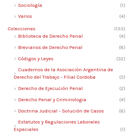
8.1. Una nueva regulación y nuevas reglas
Sociología
(1)
probatorias 143
Varios
(4)
8.2. Las regulaciones probatorias del nuevo
ordenamiento 144
Colecciones
(133)
8.3. Tipo de verdad procesal que trasunta 146
Biblioteca de Derecho Penal
(4)
8.4. Carga probatoria de responsabilidad civil
Breviarios de Derecho Penal
(8)
149
Códigos y Leyes
(32)
8.5. La casuísitica de un nuevo
ordenamiento 152
Cuadernos de la Asociación Argentina de
Derecho del Trabajo - Filial Cordoba
(5)
8.6. Modelos de escritos 180
Interpone reconsideración por distribución
Derecho de Ejecución Penal
(2)
de carga probatoria 180
Derecho Penal y Criminologia
(4)
Capítulo IX
Doctrina Judicial - Solución de Casos
(6)
Aspectos generales de los medios de prueba
Estatutos y Regulaciones Laborales
Especiales
(1)