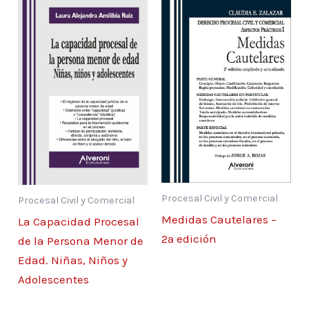
2.1. Naturaleza e implicancias 31
2.2. Diferencia con la indagación o
investigación 32
2.3. Finalidad 32
2.4. La verdad en el proceso civil y su
influencia en la prueba 33
2.5. Tipos de verdad 35
2.6. La verdad procesal 36
2.7. Tipos de verdad procesal 38
2.8. La verdad jurídica objetiva 40
2.9. Estándares de prueba 42
Procesal Civil y Comercial
Procesal Civil y Comercial
2.10. Jurisprudencia 45
Medidas Cautelares –
La Capacidad Procesal
2ª edición
de la Persona Menor de
Capítulo III
Edad. Niñas, Niños y
Aspectos generales de la prueba procesal
Adolescentes