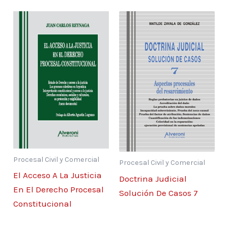
3.1. La prueba en el proceso 47
3.2. Regla general probatoria 51
3.3. La fase probatoria del proceso 51
3.4. Clasificación de las pruebas 52
3.5. Debido proceso y derecho a la prueba 54
3.6. Aptitud de la prueba 57
3.7. Requisito de eficacia probatoria 58
3.8. Vía impugnativa respecto de la prueba
58
3.9. Jurisprudencia 59
3.10. Modelos de escritos 63
Procesal Civil y Comercial
Solicita medida de prueba anticipada de
Procesal Civil y Comercial
El Acceso A La Justicia
secuestro
Doctrina Judicial
En El Derecho Procesal
de historia clínica 63
Solución De Casos 7
Constitucional
Denuncia hecho nuevo. Ofrece prueba 65