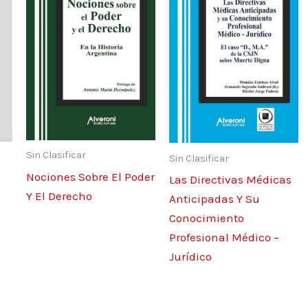
ntes 54
como parte de la
 nacional de la lucha
Sin Clasificar
Sin Clasificar
Nociones Sobre El Poder
Las Directivas Médicas
 contra la ESNNA.
Y El Derecho
Anticipadas Y Su
Conocimiento
tocolmo,
Profesional Médico –
Jurídico
l de