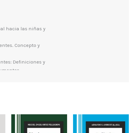
al hacia las niñas y
entes. Concepto y
ntes: Definiciones y
cumentos
 regionales 27
 ESNNA 29
el Niño (ONU) 32
as tienen poder
to de la violencia