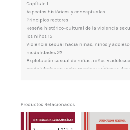
Capítulo I
Aspectos históricos y conceptuales.
Principios rectores
Reseña histórico-cultural de la violencia sexu
los niños 15
Violencia sexual hacia niñas, niños y adolesc
modalidades 22
Explotación sexual de niñas, niños y adolesce
modalidades en instrumentos jurídicos y do
internacionales 26
1. En instrumentos jurídicos internacionales y
2. En los tres Congresos Mundiales contra la
3. En la OG N° 13 del Comité de los Derechos d
Productos Relacionados
Discrepancias no sólo semánticas. Las palabr
y crean significado 34
Principios y enfoques rectores en el tratamien