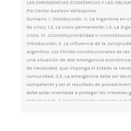
LAS EMERGENCIAS ECONÓMICAS Y LAS OBLIGA
Por Carlos Gustavo Vallespinos
Sumario: I. Introducción. II. La Argentina en cris
de crisis; 1.2. La crisis permanente; 1.3. La Ar
crisis. III. ¿Constitucionalidad o inconstituc
Introducción; 2. La influencia de la Jurispru
argentino. Los límites constitucionales de la
una situación de real emergencia económica
de necesidad, que imponga el Estado la necesi
comunidad; 3.2. La emergencia debe ser decl
competente y ser el resultado de procedimien
debe estar orientada a proteger los intereses
determinado. Y paralelamente aplicarse a tod
discriminaciones arbitrarias; 3.4. Los medio
adecuadamente proporcionados al fin persegu
3.5. La duración de las restricciones debe ser