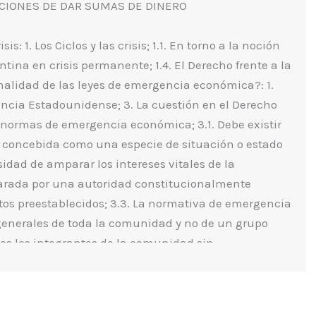
CIONES DE DAR SUMAS DE DINERO
is: 1. Los Ciclos y las crisis; 1.1. En torno a la noción
gentina en crisis permanente; 1.4. El Derecho frente a la
ionalidad de las leyes de emergencia económica?: 1.
dencia Estadounidense; 3. La cuestión en el Derecho
s normas de emergencia económica; 3.1. Debe existir
 concebida como una especie de situación o estado
dad de amparar los intereses vitales de la
arada por una autoridad constitucionalmente
tos preestablecidos; 3.3. La normativa de emergencia
 generales de toda la comunidad y no de un grupo
os los integrantes de la comunidad sin
s empleados en el marco de la emergencia deben ser
ido, ajustándose al parámetro de razonabilidad;
 de carácter temporal y limitadas al plazo